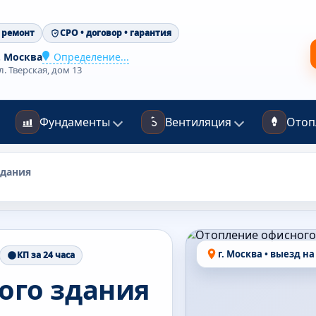
 ремонт
СРО • договор • гарантия
. Москва
Определение...
л. Тверская, дом 13
Фундаменты
Вентиляция
Отоп
здания
г. Москва • выезд на
КП за 24 часа
ого здания