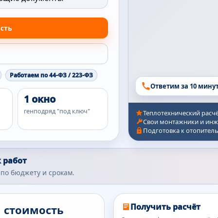
ость
Работаем по 44-ФЗ / 223-ФЗ
Ответим за 10 мину
1 окно
генподряд "под ключ"
Теплотехнический расч
Свои монтажники и инж
Подготовка к отопител
 работ
по бюджету и срокам.
Получить расчёт
м стоимость