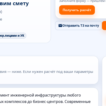
Заполните форму — пришлём К
овим смету
Получить расчёт
я)
те
Отправить ТЗ на почту
 юр.лицами и УК
ловия — ниже. Если нужен расчёт под ваши параметры
емент инженерной инфраструктуры любого
ых комплексов до бизнес-центров. Современные