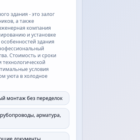
го здания - это залог
иков, а также
нженерная компания
тированию и установке
 особенностей здания
профессиональный
тва. Стоимость и сроки
и технологической
птимальные условия
ом уюта в холодное
ый монтаж без переделок
трубопроводы, арматура,
ающие документы