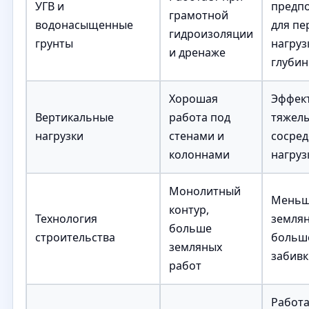
УГВ и
предп
грамотной
водонасыщенные
для пе
гидроизоляции
грунты
нагруз
и дренаже
глубин
Хорошая
Эффек
Вертикальные
работа под
тяжел
нагрузки
стенами и
сосре
колоннами
нагруз
Монолитный
Мень
контур,
Технология
землян
больше
строительства
больш
земляных
забивк
работ
Работа