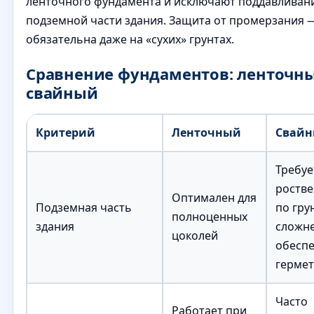
ленточного фундамента и исключают поддавливан
подземной части здания. Защита от промерзания 
обязательна даже на «сухих» грунтах.
Сравнение фундаментов: ленточн
свайный
Критерий
Ленточный
Свай
Требуе
ростве
Оптимален для
Подземная часть
по грун
полноценных
здания
сложн
цоколей
обесп
герме
Часто
Работает при