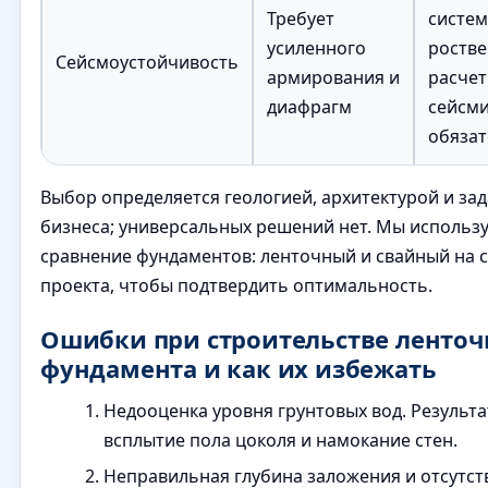
Требует
систем
усиленного
ростве
Сейсмоустойчивость
армирования и
расчет
диафрагм
сейсм
обязат
Выбор определяется геологией, архитектурой и за
бизнеса; универсальных решений нет. Мы использ
сравнение фундаментов: ленточный и свайный на 
проекта, чтобы подтвердить оптимальность.
Ошибки при строительстве ленточ
фундамента и как их избежать
Недооценка уровня грунтовых вод. Результ
всплытие пола цоколя и намокание стен.
Неправильная глубина заложения и отсутст