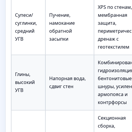
XPS по стенам,
Супеси/
Пучение,
мембранная
суглинки,
намокание
защита,
средний
обратной
периметричес
УГВ
засыпки
дренаж с
геотекстилем
Комбинирова
гидроизоляци
Глины,
Напорная вода,
бентонитовые
высокий
сдвиг стен
шнуры, усиле
УГВ
армопояса и
контрфорсы
Секционная
сборка,